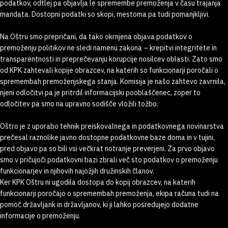
podatkov, odtlej pa objavlja le spremembe premoženja v času trajanja
mandata. Dostopni podatki so skopi, mestoma pa tudi pomanjkljivi.
Na Oštru smo prepričani, da tako okrnjena objava podatkov o
premoženju politikov ne sledi namenu zakona – krepitvi integritete in
transparentnosti in preprečevanju korupcije nosilcev oblasti. Zato smo
od KPK zahtevali kopije obrazcev, na katerih so funkcionarji poročali o
spremembah premoženjskega stanja. Komisija je našo zahtevo zavrnila,
njeni odločitvi pa je pritrdil informacijski pooblaščenec, zoper to
odločitev pa smo na upravno sodišče vložili tožbo.
Oštro je z uporabo tehnik preiskovalnega in podatkovnega novinarstva
prečesal raznolike javno dostopne podatkovne baze doma in v tujini,
pred objavo pa so bili vsi večkrat notranje preverjeni. Za prvo objavo
smo v pričujoči podatkovni bazi zbrali več sto podatkov o premoženju
funkcionarjev in njihovih najožjih družinskih članov.
Ker KPK Oštru ni ugodila dostopa do kopij obrazcev, na katerih
funkcionarji poročajo o spremembah premoženja, ekipa računa tudi na
pomoč državljank in državljanov, ki ji lahko posredujejo dodatne
informacije o premoženju.