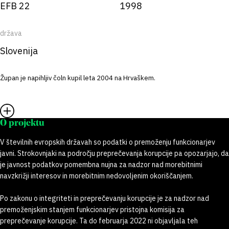
EFB 22
1998
država
Slovenija
Župan je napihljiv čoln kupil leta 2004 na Hrvaškem.
O projektu
V številnih evropskih državah so podatki o premoženju funkcionarjev
javni. Strokovnjaki na področju preprečevanja korupcije pa opozarjajo, da
je javnost podatkov pomembna nujna za nadzor nad morebitnimi
navzkrižji interesov in morebitnim nedovoljenim okoriščanjem.
Po zakonu o integriteti in preprečevanju korupcije je za nadzor nad
premoženjskim stanjem funkcionarjev pristojna komisija za
preprečevanje korupcije. Ta do februarja 2022 ni objavljala teh