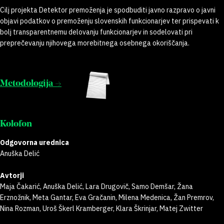
Cilj projekta Detektor premoženja je spodbuditi javno razpravo o javni
objavi podatkov o premoženju slovenskih funkcionarjev ter prispevati k
bolj transparentnemu delovanju funkcionarjev in sodelovati pri
preprečevanju njihovega morebitnega osebnega okoriščanja.
Metodologija →
Kolofon
Odgovorna urednica
Anuška Delić
Avtorji
Maja Čakarić, Anuška Delić, Lara Drugovič, Samo Demšar, Žana
Erznožnik, Meta Gantar, Eva Gračanin, Milena Medenica, Žan Premrov,
Nina Rozman, Uroš Škerl Kramberger, Klara Škrinjar, Matej Zwitter