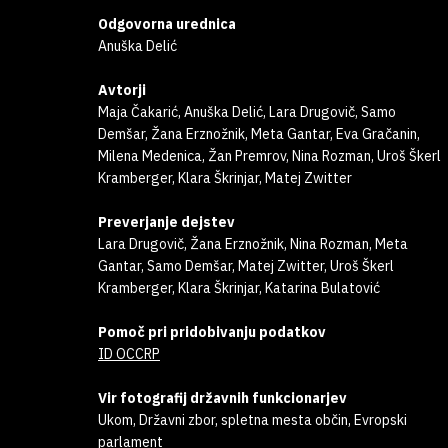
Odgovorna urednica
Anuška Delić
Avtorji
Maja Čakarić, Anuška Delić, Lara Drugovič, Samo
Demšar, Žana Erznožnik, Meta Gantar, Eva Gračanin,
Milena Medenica, Žan Premrov, Nina Rozman, Uroš Škerl
Kramberger, Klara Škrinjar, Matej Zwitter
Preverjanje dejstev
Lara Drugovič, Žana Erznožnik, Nina Rozman, Meta
Gantar, Samo Demšar, Matej Zwitter, Uroš Škerl
Kramberger, Klara Škrinjar, Katarina Bulatović
Pomoč pri pridobivanju podatkov
ID OCCRP
Vir fotografij državnih funkcionarjev
Ukom, Državni zbor, spletna mesta občin, Evropski
parlament