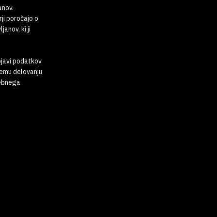
anov.
ji poročajo o
anov, ki ji
bjavi podatkov
nemu delovanju
sebnega