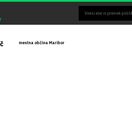
V
č
mestna občina Maribor