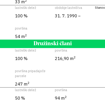
2
33 m
lastniški delež
obdobje lastništva
Stanova
100 %
31. 7. 1990 –
površina
2
54 m
Družinski člani
lastniški delež
površina
2
100 %
216,90 m
površina pripadajoče
parcele
2
247 m
lastniški delež
površina
2
50 %
94 m