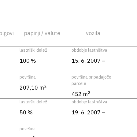
olgovi
papirji / valute
vozila
lastniški delež
obdobje lastništva
100 %
15. 6. 2007 –
površina
površina pripadajoče
parcele
2
207,10 m
2
452 m
lastniški delež
obdobje lastništva
50 %
19. 6. 2007 –
površina