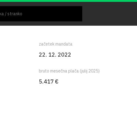
začetek mandata
22. 12. 2022
bruto mesečna plača (julij 2025)
5.417 €