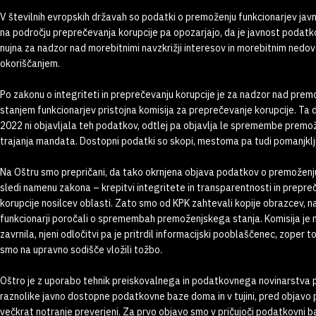
V številnih evropskih državah so podatki o premoženju funkcionarjev javn
na področju preprečevanja korupcije pa opozarjajo, da je javnost poda
nujna za nadzor nad morebitnimi navzkrižji interesov in morebitnim nedov
okoriščanjem.
Po zakonu o integriteti in preprečevanju korupcije je za nadzor nad pre
stanjem funkcionarjev pristojna komisija za preprečevanje korupcije. Ta 
2022 ni objavljala teh podatkov, odtlej pa objavlja le spremembe premo
trajanja mandata. Dostopni podatki so skopi, mestoma pa tudi pomanjklji
Na Oštru smo prepričani, da tako okrnjena objava podatkov o premoženju
sledi namenu zakona – krepitvi integritete in transparentnosti in prepre
korupcije nosilcev oblasti. Zato smo od KPK zahtevali kopije obrazcev, n
funkcionarji poročali o spremembah premoženjskega stanja. Komisija je
zavrnila, njeni odločitvi pa je pritrdil informacijski pooblaščenec, zoper t
smo na upravno sodišče vložili tožbo.
Oštro je z uporabo tehnik preiskovalnega in podatkovnega novinarstva 
raznolike javno dostopne podatkovne baze doma in v tujini, pred objavo pa
večkrat notranje preverjeni. Za prvo objavo smo v pričujoči podatkovni ba