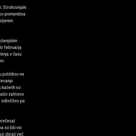
i. Strokovnjaki
tkov pomembna
oljenim
moženjskim
do februarja
ženja v času
vi.
 politikov ne
čevanju
a katerih so
 našo zahtevo
o odločitev pa
prečesal
 so bili vsi
zi zbrali več