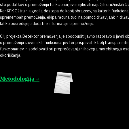
sto podatkov o premoženju funkcionarjev in njihovih najožjih družinskih čl
Ker KPK Oštru ni ugodila dostopa do kopij obrazcev, na katerih funkcionar
spremembah premoženja, ekipa računa tudi na pomoč državljank in državlj
lahko posredujejo dodatne informacije o premoženju.
Cilj projekta Detektor premoženja je spodbuditi javno razpravo o javni o
o premoženju slovenskih funkcionarjev ter prispevati k bolj transparent
funkcionarjev in sodelovati pri preprečevanju njihovega morebitnega o
okoriščanja.
Metodologija →