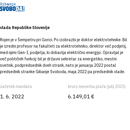
vlada Republike Slovenije
Rojen je v Šempetru pri Gorici. Po izobrazbi je doktor elektrotehnike. Bil
je izredni profesor na fakulteti za elektrotehniko, direktor več podjetij,
med njimi Gen-I, podjetja, ki dobavlja električno energijo. Opravljal je
več političnih funkcij: bil je državni sekretar za energetiko, mestni
svetnik, podpredsednik dveh strank, nato je januarja 2022 postal
predsednik stranke Gibanje Svoboda, maja 2022 pa predsednik vlade.
začetek mandata
bruto mesečna plača (julij 2025)
1. 6. 2022
6.149,01 €