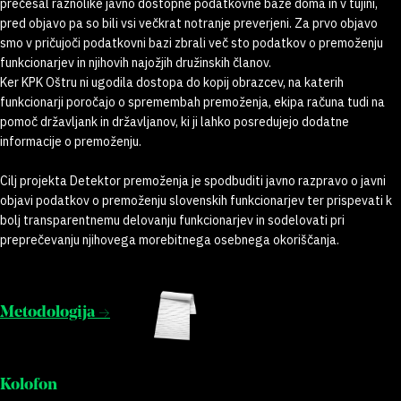
prečesal raznolike javno dostopne podatkovne baze doma in v tujini,
pred objavo pa so bili vsi večkrat notranje preverjeni. Za prvo objavo
smo v pričujoči podatkovni bazi zbrali več sto podatkov o premoženju
funkcionarjev in njihovih najožjih družinskih članov.
Ker KPK Oštru ni ugodila dostopa do kopij obrazcev, na katerih
funkcionarji poročajo o spremembah premoženja, ekipa računa tudi na
pomoč državljank in državljanov, ki ji lahko posredujejo dodatne
informacije o premoženju.
Cilj projekta Detektor premoženja je spodbuditi javno razpravo o javni
objavi podatkov o premoženju slovenskih funkcionarjev ter prispevati k
bolj transparentnemu delovanju funkcionarjev in sodelovati pri
preprečevanju njihovega morebitnega osebnega okoriščanja.
Metodologija →
Kolofon