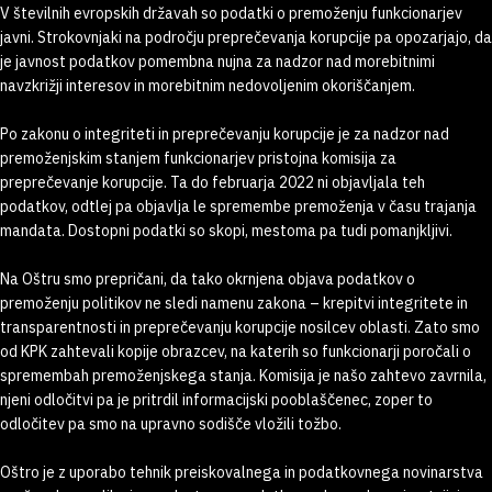
V številnih evropskih državah so podatki o premoženju funkcionarjev
javni. Strokovnjaki na področju preprečevanja korupcije pa opozarjajo, da
je javnost podatkov pomembna nujna za nadzor nad morebitnimi
navzkrižji interesov in morebitnim nedovoljenim okoriščanjem.
Po zakonu o integriteti in preprečevanju korupcije je za nadzor nad
premoženjskim stanjem funkcionarjev pristojna komisija za
preprečevanje korupcije. Ta do februarja 2022 ni objavljala teh
podatkov, odtlej pa objavlja le spremembe premoženja v času trajanja
mandata. Dostopni podatki so skopi, mestoma pa tudi pomanjkljivi.
Na Oštru smo prepričani, da tako okrnjena objava podatkov o
premoženju politikov ne sledi namenu zakona – krepitvi integritete in
transparentnosti in preprečevanju korupcije nosilcev oblasti. Zato smo
od KPK zahtevali kopije obrazcev, na katerih so funkcionarji poročali o
spremembah premoženjskega stanja. Komisija je našo zahtevo zavrnila,
njeni odločitvi pa je pritrdil informacijski pooblaščenec, zoper to
odločitev pa smo na upravno sodišče vložili tožbo.
Oštro je z uporabo tehnik preiskovalnega in podatkovnega novinarstva