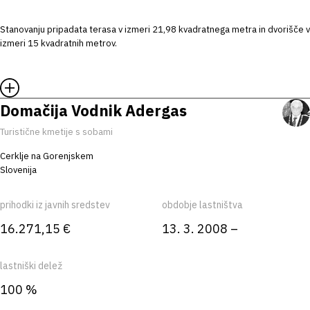
Stanovanju pripadata terasa v izmeri 21,98 kvadratnega metra in dvorišče v
izmeri 15 kvadratnih metrov.
Domačija Vodnik Adergas
Turistične kmetije s sobami
Cerklje na Gorenjskem
Slovenija
prihodki iz javnih sredstev
obdobje lastništva
16.271,15 €
13. 3. 2008 –
lastniški delež
100 %