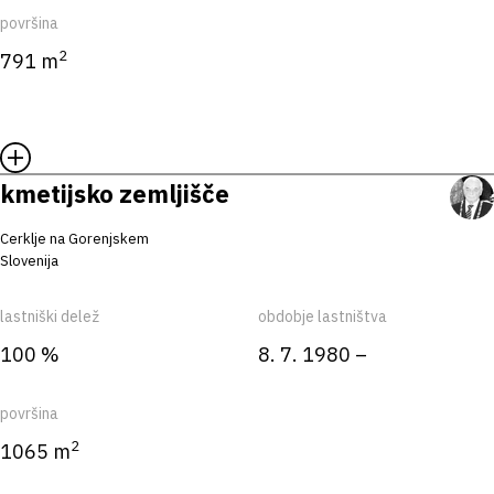
površina
2
791 m
kmetijsko zemljišče
Cerklje na Gorenjskem
Slovenija
lastniški delež
obdobje lastništva
100 %
8. 7. 1980 –
površina
2
1065 m