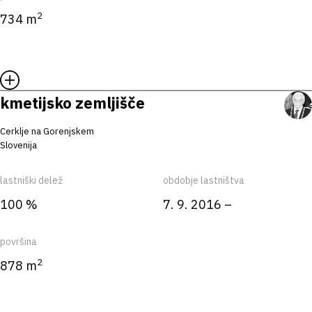
2
734 m
kmetijsko zemljišče
Cerklje na Gorenjskem
Slovenija
lastniški delež
obdobje lastništva
100 %
7. 9. 2016 –
površina
2
878 m