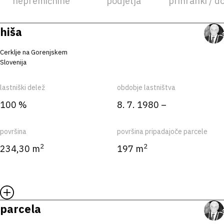
nepremičnine
podjetja
prihranki / d
hiša
Cerklje na Gorenjskem
Slovenija
lastniški delež
obdobje lastništva
100 %
8. 7. 1980 –
površina
površina pripadajoče parcele
2
2
234,30 m
197 m
parcela