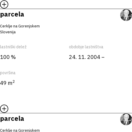
parcela
Cerklje na Gorenjskem
Slovenija
lastniški delež
obdobje lastništva
100 %
24. 11. 2004 –
površina
2
49 m
parcela
Cerklje na Gorenjskem