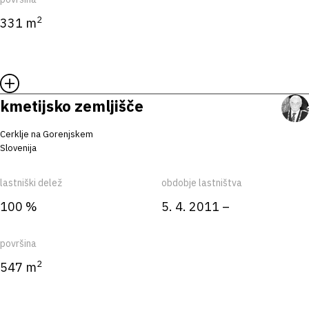
2
331 m
kmetijsko zemljišče
Cerklje na Gorenjskem
Slovenija
lastniški delež
obdobje lastništva
100 %
5. 4. 2011 –
površina
2
547 m