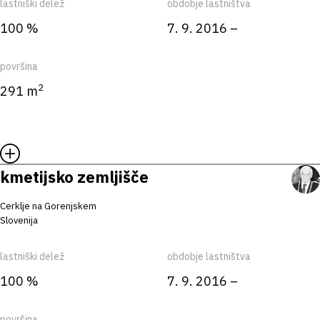
lastniški delež
obdobje lastništva
100 %
7. 9. 2016 –
površina
2
291 m
kmetijsko zemljišče
Cerklje na Gorenjskem
Slovenija
lastniški delež
obdobje lastništva
100 %
7. 9. 2016 –
površina