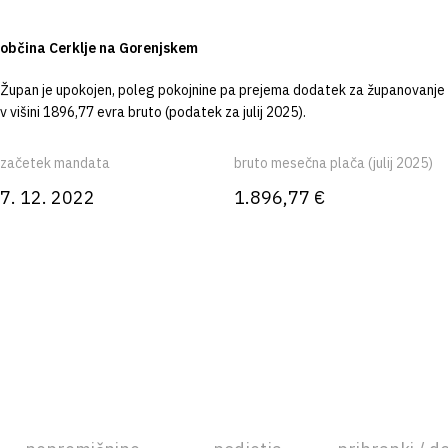
občina Cerklje na Gorenjskem
Župan je upokojen, poleg pokojnine pa prejema dodatek za županovanje
v višini 1896,77 evra bruto (podatek za julij 2025).
začetek mandata
bruto mesečna plača (julij 2025)
7. 12. 2022
1.896,77 €