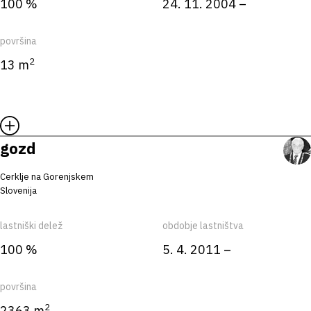
100 %
24. 11. 2004 –
površina
2
13 m
gozd
Cerklje na Gorenjskem
Slovenija
lastniški delež
obdobje lastništva
100 %
5. 4. 2011 –
površina
2
2363 m