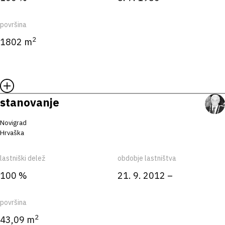
površina
2
1802 m
stanovanje
Novigrad
Hrvaška
lastniški delež
obdobje lastništva
100 %
21. 9. 2012 –
površina
2
43,09 m