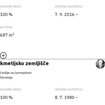
lastniški delež
obdobje lastništva
100 %
7. 9. 2016 –
površina
2
687 m
kmetijsko zemljišče
Cerklje na Gorenjskem
Slovenija
lastniški delež
obdobje lastništva
100 %
8. 7. 1980 –