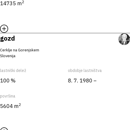
2
14735 m
gozd
Cerklje na Gorenjskem
Slovenija
lastniški delež
obdobje lastništva
100 %
8. 7. 1980 –
površina
2
5604 m