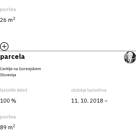
površina
2
26 m
parcela
Cerklje na Gorenjskem
Slovenija
lastniški delež
obdobje lastništva
100 %
11. 10. 2018 –
površina
2
89 m