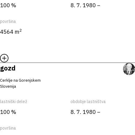
100 %
8. 7. 1980 –
površina
2
4564 m
gozd
Cerklje na Gorenjskem
Slovenija
lastniški delež
obdobje lastništva
100 %
8. 7. 1980 –
površina