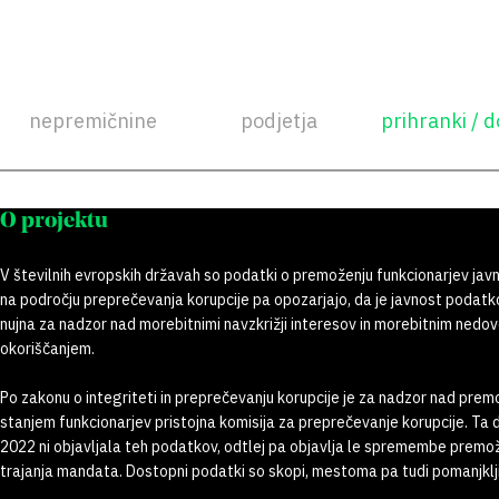
nepremičnine
podjetja
prihranki / d
O projektu
V številnih evropskih državah so podatki o premoženju funkcionarjev javn
na področju preprečevanja korupcije pa opozarjajo, da je javnost poda
nujna za nadzor nad morebitnimi navzkrižji interesov in morebitnim nedov
okoriščanjem.
Po zakonu o integriteti in preprečevanju korupcije je za nadzor nad pre
stanjem funkcionarjev pristojna komisija za preprečevanje korupcije. Ta 
2022 ni objavljala teh podatkov, odtlej pa objavlja le spremembe premo
trajanja mandata. Dostopni podatki so skopi, mestoma pa tudi pomanjklji