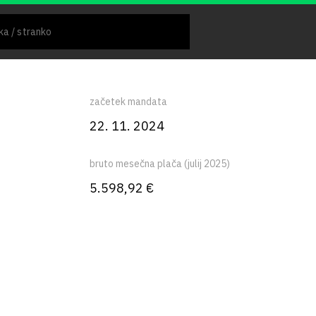
začetek mandata
22. 11. 2024
bruto mesečna plača (julij 2025)
5.598,92 €