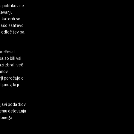
 politikov ne
čevanju
a katerih so
 našo zahtevo
o odločitev pa
prečesal
 so bili vsi
zi zbrali več
anov.
ji poročajo o
anov, ki ji
bjavi podatkov
nemu delovanju
sebnega