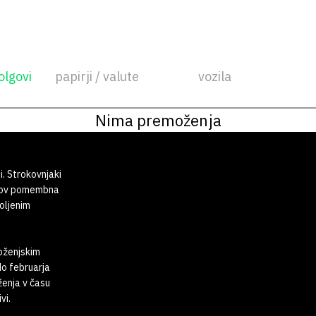
olgovi
papirji / valute
vozila
Nima premoženja
i. Strokovnjaki
tkov pomembna
oljenim
moženjskim
do februarja
ženja v času
vi.