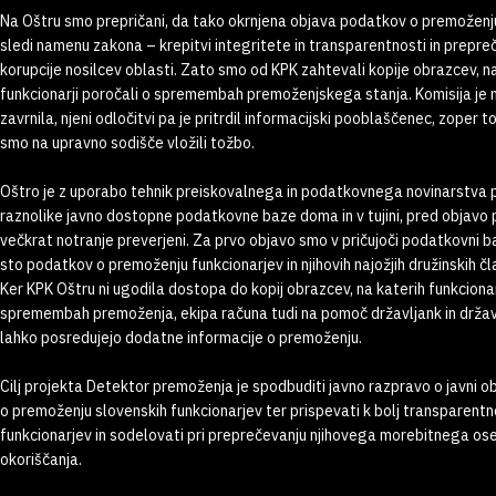
Na Oštru smo prepričani, da tako okrnjena objava podatkov o premoženju
sledi namenu zakona – krepitvi integritete in transparentnosti in prepre
korupcije nosilcev oblasti. Zato smo od KPK zahtevali kopije obrazcev, n
funkcionarji poročali o spremembah premoženjskega stanja. Komisija je
zavrnila, njeni odločitvi pa je pritrdil informacijski pooblaščenec, zoper t
smo na upravno sodišče vložili tožbo.
Oštro je z uporabo tehnik preiskovalnega in podatkovnega novinarstva 
raznolike javno dostopne podatkovne baze doma in v tujini, pred objavo pa
večkrat notranje preverjeni. Za prvo objavo smo v pričujoči podatkovni ba
sto podatkov o premoženju funkcionarjev in njihovih najožjih družinskih čl
Ker KPK Oštru ni ugodila dostopa do kopij obrazcev, na katerih funkcionar
spremembah premoženja, ekipa računa tudi na pomoč državljank in državlj
lahko posredujejo dodatne informacije o premoženju.
Cilj projekta Detektor premoženja je spodbuditi javno razpravo o javni o
o premoženju slovenskih funkcionarjev ter prispevati k bolj transparent
funkcionarjev in sodelovati pri preprečevanju njihovega morebitnega o
okoriščanja.