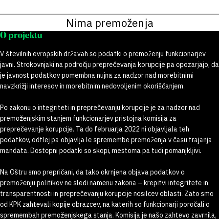
Nima premoženja
O projektu
V številnih evropskih državah so podatki o premoženju funkcionarjev
javni. Strokovnjaki na področju preprečevanja korupcije pa opozarjajo, da
je javnost podatkov pomembna nujna za nadzor nad morebitnimi
navzkrižji interesov in morebitnim nedovoljenim okoriščanjem.
Po zakonu o integriteti in preprečevanju korupcije je za nadzor nad
premoženjskim stanjem funkcionarjev pristojna komisija za
preprečevanje korupcije. Ta do februarja 2022 ni objavljala teh
podatkov, odtlej pa objavlja le spremembe premoženja v času trajanja
mandata. Dostopni podatki so skopi, mestoma pa tudi pomanjkljivi.
Na Oštru smo prepričani, da tako okrnjena objava podatkov o
premoženju politikov ne sledi namenu zakona – krepitvi integritete in
transparentnosti in preprečevanju korupcije nosilcev oblasti. Zato smo
od KPK zahtevali kopije obrazcev, na katerih so funkcionarji poročali o
spremembah premoženjskega stanja. Komisija je našo zahtevo zavrnila,