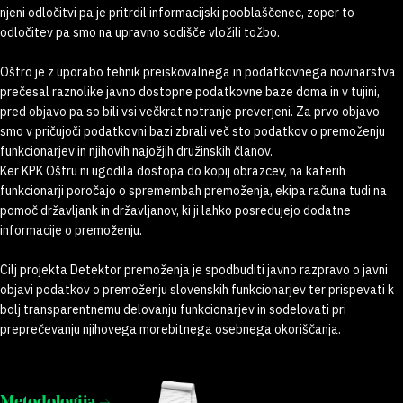
njeni odločitvi pa je pritrdil informacijski pooblaščenec, zoper to
odločitev pa smo na upravno sodišče vložili tožbo.
Oštro je z uporabo tehnik preiskovalnega in podatkovnega novinarstva
prečesal raznolike javno dostopne podatkovne baze doma in v tujini,
pred objavo pa so bili vsi večkrat notranje preverjeni. Za prvo objavo
smo v pričujoči podatkovni bazi zbrali več sto podatkov o premoženju
funkcionarjev in njihovih najožjih družinskih članov.
Ker KPK Oštru ni ugodila dostopa do kopij obrazcev, na katerih
funkcionarji poročajo o spremembah premoženja, ekipa računa tudi na
pomoč državljank in državljanov, ki ji lahko posredujejo dodatne
informacije o premoženju.
Cilj projekta Detektor premoženja je spodbuditi javno razpravo o javni
objavi podatkov o premoženju slovenskih funkcionarjev ter prispevati k
bolj transparentnemu delovanju funkcionarjev in sodelovati pri
preprečevanju njihovega morebitnega osebnega okoriščanja.
Metodologija →