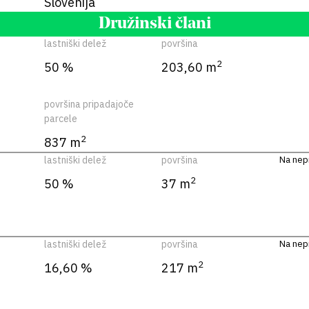
Slovenija
Družinski člani
lastniški delež
površina
2
50 %
203,60 m
površina pripadajoče
parcele
2
837 m
lastniški delež
površina
Na nepr
2
50 %
37 m
lastniški delež
površina
Na nepr
2
16,60 %
217 m