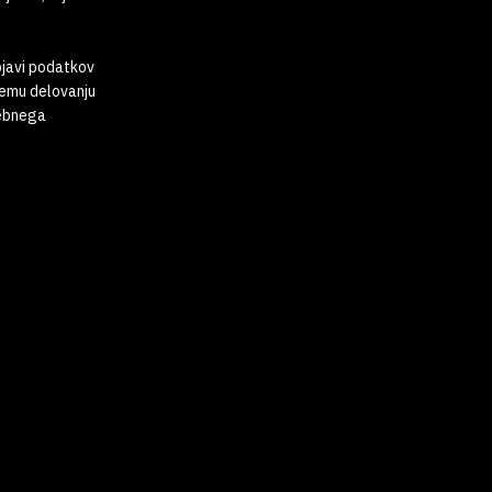
bjavi podatkov
nemu delovanju
sebnega