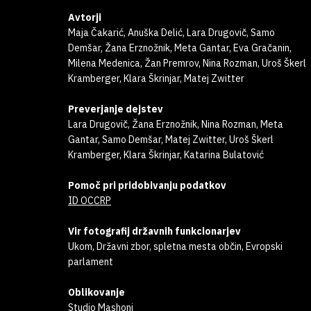
Avtorji
Maja Čakarić, Anuška Delić, Lara Drugovič, Samo
Demšar, Žana Erznožnik, Meta Gantar, Eva Gračanin,
Milena Medenica, Žan Premrov, Nina Rozman, Uroš Škerl
Kramberger, Klara Škrinjar, Matej Zwitter
Preverjanje dejstev
Lara Drugovič, Žana Erznožnik, Nina Rozman, Meta
Gantar, Samo Demšar, Matej Zwitter, Uroš Škerl
Kramberger, Klara Škrinjar, Katarina Bulatović
Pomoč pri pridobivanju podatkov
ID OCCRP
Vir fotografij državnih funkcionarjev
Ukom, Državni zbor, spletna mesta občin, Evropski
parlament
Oblikovanje
Studio Mashoni