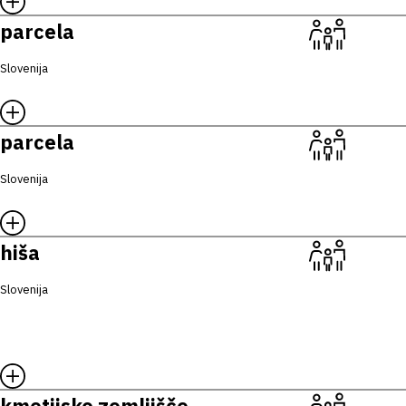
parcela
Slovenija
parcela
Slovenija
hiša
Slovenija
kmetijsko zemljišče