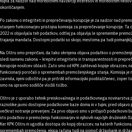
nujna za nadzor nad morebitnimi navzkrižji interesov in morebitnim nedov
okoriščanjem.
Po zakonu o integriteti in preprečevanju korupcije je za nadzor nad pre
stanjem funkcionarjev pristojna komisija za preprečevanje korupcije. Ta 
2022 ni objavljala teh podatkov, odtlej pa objavlja le spremembe premo
trajanja mandata. Dostopni podatki so skopi, mestoma pa tudi pomanjklji
Na Oštru smo prepričani, da tako okrnjena objava podatkov o premoženju
sledi namenu zakona – krepitvi integritete in transparentnosti in prepre
korupcije nosilcev oblasti. Zato smo od KPK zahtevali kopije obrazcev, n
funkcionarji poročali o spremembah premoženjskega stanja. Komisija je
zavrnila, njeni odločitvi pa je pritrdil informacijski pooblaščenec, zoper t
smo na upravno sodišče vložili tožbo.
Oštro je z uporabo tehnik preiskovalnega in podatkovnega novinarstva 
raznolike javno dostopne podatkovne baze doma in v tujini, pred objavo pa
večkrat notranje preverjeni. Za prvo objavo smo v pričujoči podatkovni ba
sto podatkov o premoženju funkcionarjev in njihovih najožjih družinskih čl
Ker KPK Oštru ni ugodila dostopa do kopij obrazcev, na katerih funkcionar
spremembah premoženja, ekipa računa tudi na pomoč državljank in državlj