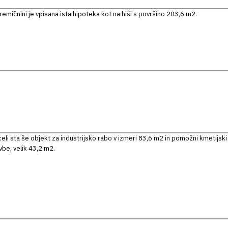
emičnini je vpisana ista hipoteka kot na hiši s površino 203,6 m2.
eli sta še objekt za industrijsko rabo v izmeri 83,6 m2 in pomožni kmetijski
vbe, velik 43,2 m2.