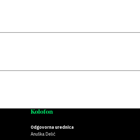
Kolofon
Odgovorna urednica
Anuška Delić