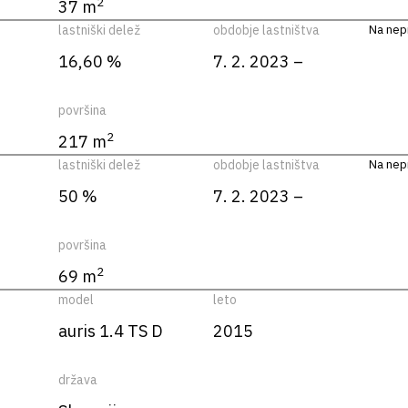
2
37 m
lastniški delež
obdobje lastništva
Na nepr
16,60 %
7. 2. 2023 –
površina
2
217 m
lastniški delež
obdobje lastništva
Na nepr
50 %
7. 2. 2023 –
površina
2
69 m
model
leto
auris 1.4 TS D
2015
država