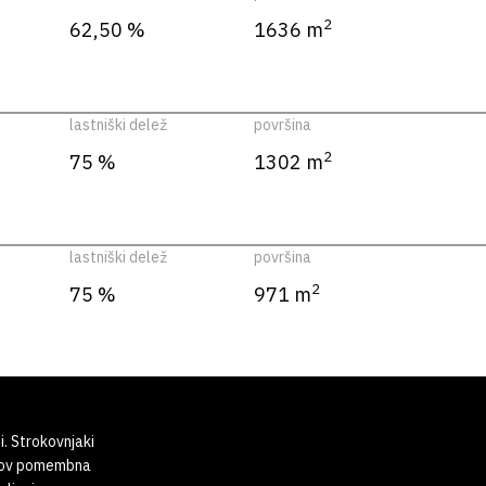
2
62,50 %
1636 m
lastniški delež
površina
2
75 %
1302 m
lastniški delež
površina
2
75 %
971 m
i. Strokovnjaki
tkov pomembna