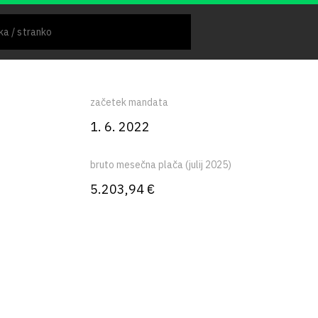
začetek mandata
1. 6. 2022
bruto mesečna plača (julij 2025)
5.203,94 €