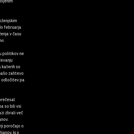
oljenim
moženjskim
do februarja
ženja v času
vi.
 politikov ne
čevanju
a katerih so
 našo zahtevo
o odločitev pa
prečesal
 so bili vsi
zi zbrali več
anov.
ji poročajo o
anov, ki ji