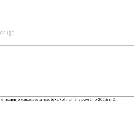
drugo
emičnini je vpisana ista hipoteka kot na hiši s površino 203,6 m2.