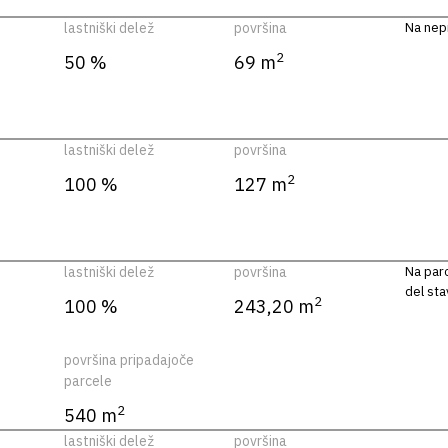
lastniški delež
površina
Na nepr
2
50 %
69 m
lastniški delež
površina
2
100 %
127 m
lastniški delež
površina
Na parc
del sta
2
100 %
243,20 m
površina pripadajoče
parcele
2
540 m
lastniški delež
površina