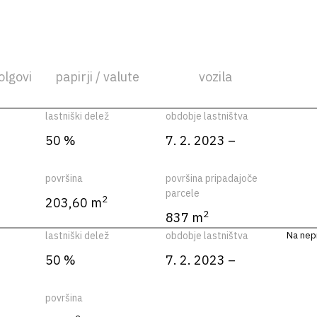
olgovi
papirji / valute
vozila
lastniški delež
obdobje lastništva
50 %
7. 2. 2023 –
površina
površina pripadajoče
parcele
2
203,60 m
2
837 m
lastniški delež
obdobje lastništva
Na nepr
50 %
7. 2. 2023 –
površina