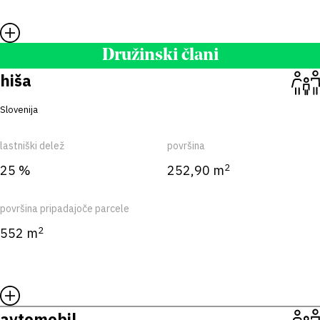
Družinski člani
hiša
Slovenija
lastniški delež
površina
2
25 %
252,90 m
površina pripadajoče parcele
2
552 m
avtomobil