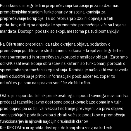
Po zakonu o integriteti in preprečevanju korupcije je za nadzor nad
premoženjskim stanjem funkcionarjev pristojna komisija za
preprečevanje korupcije. Ta do februarja 2022 ni objavljala teh
podatkov, odtlej pa objavlja le spremembe premoženja v času trajanja
mandata. Dostopni podatki so skopi, mestoma pa tudi pomanjkljivi.
Na Oštru smo prepričani, da tako okrnjena objava podatkov o
premoženju politikov ne sledi namenu zakona – krepitvi integritete in
transparentnosti in preprečevanju korupcije nosilcev oblasti. Zato smo
od KPK zahtevali kopije obrazcev, na katerih so funkcionarji poročali o
spremembah premoženjskega stanja. Komisija je našo zahtevo zavrnila,
njeni odločitvi pa je pritrdil informacijski pooblaščenec, zoper to
odločitev pa smo na upravno sodišče vložili tožbo.
Oštro je z uporabo tehnik preiskovalnega in podatkovnega novinarstva
prečesal raznolike javno dostopne podatkovne baze doma in v tujini,
pred objavo pa so bili vsi večkrat notranje preverjeni. Za prvo objavo
smo v pričujoči podatkovni bazi zbrali več sto podatkov o premoženju
funkcionarjev in njihovih najožjih družinskih članov.
Ker KPK Oštru ni ugodila dostopa do kopij obrazcev, na katerih