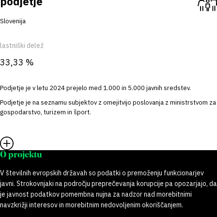
podjetje
Slovenija
lastniški delež
33,33 %
Podjetje je v letu 2024 prejelo med 1.000 in 5.000 javnih sredstev.
Podjetje je na seznamu subjektov z omejitvijo poslovanja z ministrstvom za
gospodarstvo, turizem in šport.
O projektu
V številnih evropskih državah so podatki o premoženju funkcionarjev
javni. Strokovnjaki na področju preprečevanja korupcije pa opozarjajo, da
je javnost podatkov pomembna nujna za nadzor nad morebitnimi
navzkrižji interesov in morebitnim nedovoljenim okoriščanjem.