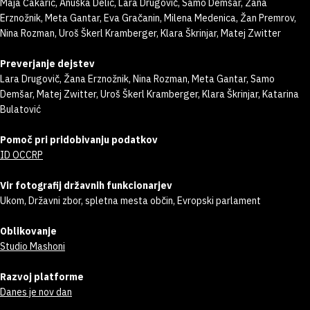
Maja Čakarić, Anuška Delić, Lara Drugovič, Samo Demšar, Žana
Erznožnik, Meta Gantar, Eva Gračanin, Milena Medenica, Žan Premrov,
Nina Rozman, Uroš Škerl Kramberger, Klara Škrinjar, Matej Zwitter
Preverjanje dejstev
Lara Drugovič, Žana Erznožnik, Nina Rozman, Meta Gantar, Samo
Demšar, Matej Zwitter, Uroš Škerl Kramberger, Klara Škrinjar, Katarina
Bulatović
Pomoč pri pridobivanju podatkov
ID OCCRP
Vir fotografij državnih funkcionarjev
Ukom, Državni zbor, spletna mesta občin, Evropski parlament
Oblikovanje
Studio Mashoni
Razvoj platforme
Danes je nov dan