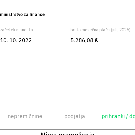
ministrstvo za finance
začetek mandata
bruto mesečna plača (julij 2025)
10. 10. 2022
5.286,08 €
nepremičnine
podjetja
prihranki / d
Nima premoženja