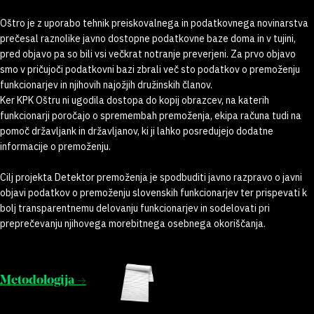
Oštro je z uporabo tehnik preiskovalnega in podatkovnega novinarstva
prečesal raznolike javno dostopne podatkovne baze doma in v tujini,
pred objavo pa so bili vsi večkrat notranje preverjeni. Za prvo objavo
smo v pričujoči podatkovni bazi zbrali več sto podatkov o premoženju
funkcionarjev in njihovih najožjih družinskih članov.
Ker KPK Oštru ni ugodila dostopa do kopij obrazcev, na katerih
funkcionarji poročajo o spremembah premoženja, ekipa računa tudi na
pomoč državljank in državljanov, ki ji lahko posredujejo dodatne
informacije o premoženju.
Cilj projekta Detektor premoženja je spodbuditi javno razpravo o javni
objavi podatkov o premoženju slovenskih funkcionarjev ter prispevati k
bolj transparentnemu delovanju funkcionarjev in sodelovati pri
preprečevanju njihovega morebitnega osebnega okoriščanja.
Metodologija →