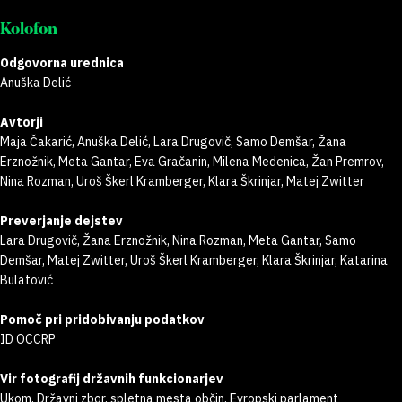
Kolofon
Odgovorna urednica
Anuška Delić
Avtorji
Maja Čakarić, Anuška Delić, Lara Drugovič, Samo Demšar, Žana
Erznožnik, Meta Gantar, Eva Gračanin, Milena Medenica, Žan Premrov,
Nina Rozman, Uroš Škerl Kramberger, Klara Škrinjar, Matej Zwitter
Preverjanje dejstev
Lara Drugovič, Žana Erznožnik, Nina Rozman, Meta Gantar, Samo
Demšar, Matej Zwitter, Uroš Škerl Kramberger, Klara Škrinjar, Katarina
Bulatović
Pomoč pri pridobivanju podatkov
ID OCCRP
Vir fotografij državnih funkcionarjev
Ukom, Državni zbor, spletna mesta občin, Evropski parlament