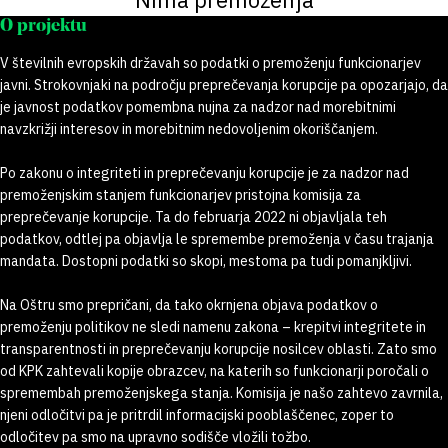
O projektu
V številnih evropskih državah so podatki o premoženju funkcionarjev
javni. Strokovnjaki na področju preprečevanja korupcije pa opozarjajo, da
je javnost podatkov pomembna nujna za nadzor nad morebitnimi
navzkrižji interesov in morebitnim nedovoljenim okoriščanjem.
Po zakonu o integriteti in preprečevanju korupcije je za nadzor nad
premoženjskim stanjem funkcionarjev pristojna komisija za
preprečevanje korupcije. Ta do februarja 2022 ni objavljala teh
podatkov, odtlej pa objavlja le spremembe premoženja v času trajanja
mandata. Dostopni podatki so skopi, mestoma pa tudi pomanjkljivi.
Na Oštru smo prepričani, da tako okrnjena objava podatkov o
premoženju politikov ne sledi namenu zakona – krepitvi integritete in
transparentnosti in preprečevanju korupcije nosilcev oblasti. Zato smo
od KPK zahtevali kopije obrazcev, na katerih so funkcionarji poročali o
spremembah premoženjskega stanja. Komisija je našo zahtevo zavrnila,
njeni odločitvi pa je pritrdil informacijski pooblaščenec, zoper to
odločitev pa smo na upravno sodišče vložili tožbo.