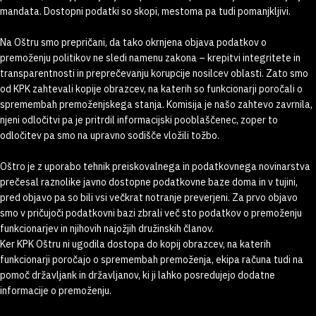
mandata. Dostopni podatki so skopi, mestoma pa tudi pomanjkljivi.
Na Oštru smo prepričani, da tako okrnjena objava podatkov o
premoženju politikov ne sledi namenu zakona – krepitvi integritete in
transparentnosti in preprečevanju korupcije nosilcev oblasti. Zato smo
od KPK zahtevali kopije obrazcev, na katerih so funkcionarji poročali o
spremembah premoženjskega stanja. Komisija je našo zahtevo zavrnila,
njeni odločitvi pa je pritrdil informacijski pooblaščenec, zoper to
odločitev pa smo na upravno sodišče vložili tožbo.
Oštro je z uporabo tehnik preiskovalnega in podatkovnega novinarstva
prečesal raznolike javno dostopne podatkovne baze doma in v tujini,
pred objavo pa so bili vsi večkrat notranje preverjeni. Za prvo objavo
smo v pričujoči podatkovni bazi zbrali več sto podatkov o premoženju
funkcionarjev in njihovih najožjih družinskih članov.
Ker KPK Oštru ni ugodila dostopa do kopij obrazcev, na katerih
funkcionarji poročajo o spremembah premoženja, ekipa računa tudi na
pomoč državljank in državljanov, ki ji lahko posredujejo dodatne
informacije o premoženju.