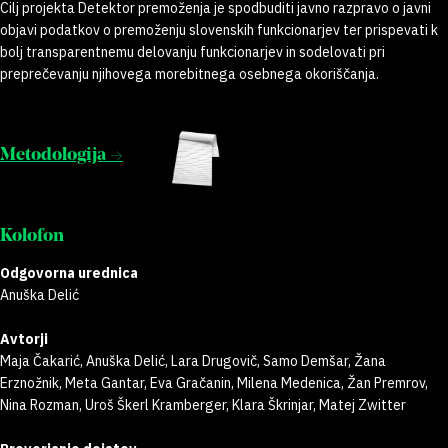
Cilj projekta Detektor premoženja je spodbuditi javno razpravo o javni
objavi podatkov o premoženju slovenskih funkcionarjev ter prispevati k
bolj transparentnemu delovanju funkcionarjev in sodelovati pri
preprečevanju njihovega morebitnega osebnega okoriščanja.
Metodologija →
Kolofon
Odgovorna urednica
Anuška Delić
Avtorji
Maja Čakarić, Anuška Delić, Lara Drugovič, Samo Demšar, Žana
Erznožnik, Meta Gantar, Eva Gračanin, Milena Medenica, Žan Premrov,
Nina Rozman, Uroš Škerl Kramberger, Klara Škrinjar, Matej Zwitter