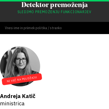
Detektor premoženja
SLEDIMO PREMOŽENJU FUNKCIONARJEV
NI VEČ NA POLOŽAJU
Andreja Katič
ministrica