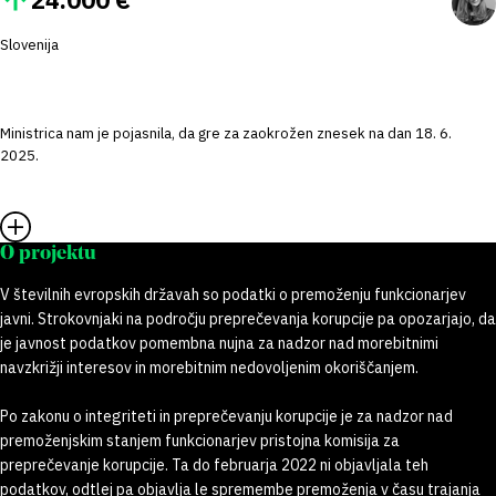
Slovenija
Ministrica nam je pojasnila, da gre za zaokrožen znesek na dan 18. 6.
2025.
O projektu
V številnih evropskih državah so podatki o premoženju funkcionarjev
javni. Strokovnjaki na področju preprečevanja korupcije pa opozarjajo, da
je javnost podatkov pomembna nujna za nadzor nad morebitnimi
navzkrižji interesov in morebitnim nedovoljenim okoriščanjem.
Po zakonu o integriteti in preprečevanju korupcije je za nadzor nad
premoženjskim stanjem funkcionarjev pristojna komisija za
preprečevanje korupcije. Ta do februarja 2022 ni objavljala teh
podatkov, odtlej pa objavlja le spremembe premoženja v času trajanja